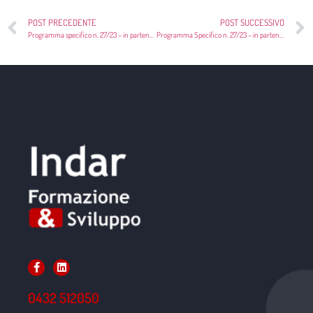
POST PRECEDENTE
POST SUCCESSIVO
Programma specifico n. 27/23 – in partenza il corso QUALITA’ PERCEPITA, CUSTOMER SATISFACTION E INDICATORI DI MISURAZIONE ed. 1 ed. 1 – ed. 2
Programma Specifico n. 27/23 – in partenza il corso LA PRESA IN CARICO DEL MALATO DI ALZHEIMER ED IL TRATTAMENTO DELLE LESIONNI DA PRESSIONE
0432 512050